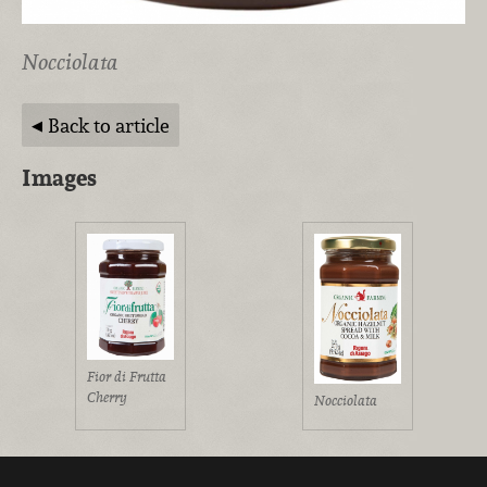
Nocciolata
Back to article
Images
Fior di Frutta
Cherry
Nocciolata